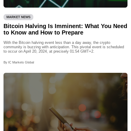
MARKET NEWS
Bitcoin Halving Is Imminent: What You Need
to Know and How to Prepare
With the Bitcoin halving event less than a day away, the crypto
community is buzzing with anticipation. This pivotal event is scheduled
to occur on April 20, 2024, at precisely 01:54 GMT+2.
By IC Markets Global