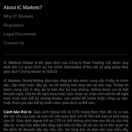
About IC Markets?
Why IC Markets
Regulation
Legal Documents
Contact Us
IC Markets Global là tên giao dịch của Công ty Raw Trading Ltd, được quy
định bởi Cơ quan Dịch vụ Tài chính Seychelles (FSA) với số giấy phép Nhà
giao dịch Chứng khoán là SD018.
IC Markets Global không đảm bảo rằng tài liệu được cung cấp ở đây là chính
xác, cập nhật hoặc đầy đủ, do đó không nên dựa vào tài liệu này. Thông tin
được cung cấp ở đây, dù từ bên thứ ba hay không, không được coi là một
khuyến nghị; một lời đề nghị mua hoặc bán; hoặc sự chào mời một lời đề nghị
mua hoặc bán bất kỳ chứng khoán, sản phẩm tài chính hoặc công cụ nào;
hoặc tham gia vào bất kỳ chiến lược giao dịch cụ thể nào.
Cảnh báo Rủi ro
: Giao dịch Ngoại hối và CFD mang theo mức độ rủi ro cao
đối với vốn của bạn và bạn chỉ nên giao dịch với số tiền mà bạn có khả năng
chịu lỗ. Giao dịch Ngoại hối và CFD có thể không phù hợp cho tất cả các nhà
đầu tư, vì vậy hãy đảm bảo rằng bạn hiểu rõ đầy đủ về các rủi ro liên quan và
tìm kiếm lời khuyên độc lập nếu cần. Vui lòng đọc và đảm bảo bạn hiểu đầy