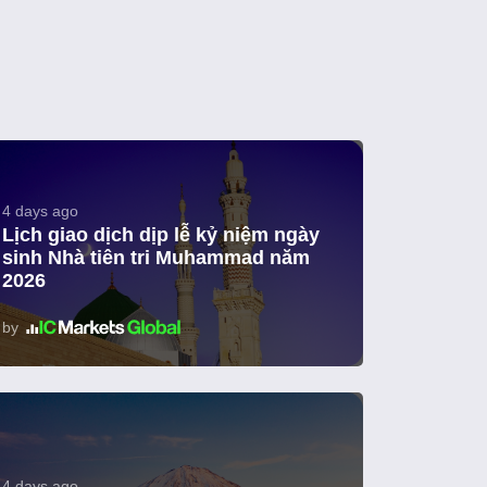
4 days ago
Lịch giao dịch dịp lễ kỷ niệm ngày
sinh Nhà tiên tri Muhammad năm
2026
by
4 days ago