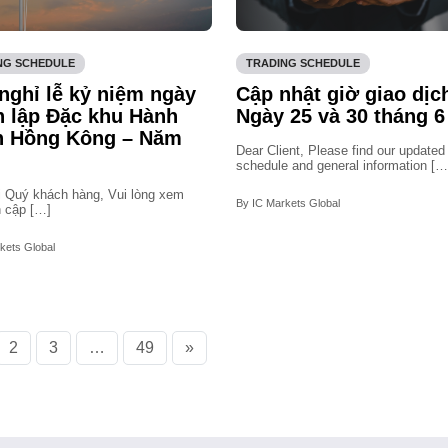
NG SCHEDULE
TRADING SCHEDULE
nghỉ lễ kỷ niệm ngày
Cập nhật giờ giao dịc
h lập Đặc khu Hành
Ngày 25 và 30 tháng 6
h Hồng Kông – Năm
Dear Client, Please find our updated 
schedule and general information […
i Quý khách hàng, Vui lòng xem
By IC Markets Global
n cập […]
kets Global
2
3
…
49
»