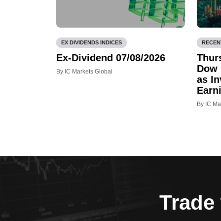
EX DIVIDENDS INDICES
RECEN
Ex-Dividend 07/08/2026
Thur
Dow 
By IC Markets Global
as In
Earn
By IC Ma
Trade 