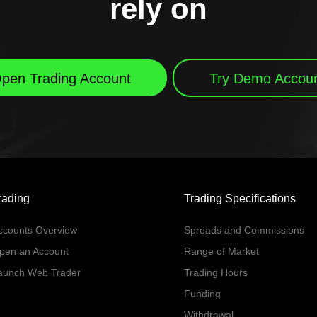
rely on
pen Trading Account
Try Demo Accou
rading
Trading Specifications
ccounts Overview
Spreads and Commissions
pen an Account
Range of Market
aunch Web Trader
Trading Hours
Funding
Withdrawal