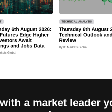
T
TECHNICAL ANALYSIS
sday 6th August 2026:
Thursday 6th August 
Futures Edge Higher
Technical Outlook an
vestors Await
Review
ings and Jobs Data
By IC Markets Global
rkets Global
with a market leader 