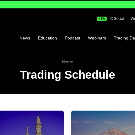
IC Social
We
NEW
News
Education
Podcast
Webinars
Trading Da
Home
Trading Schedule