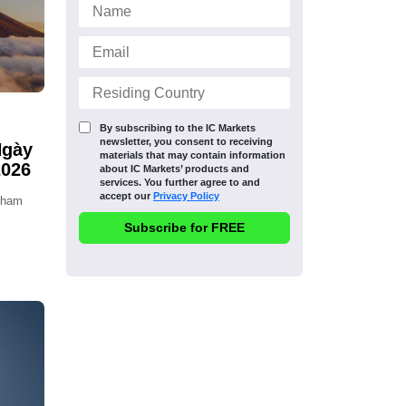
By subscribing to the IC Markets
newsletter, you consent to receiving
Ngày
materials that may contain information
2026
about IC Markets’ products and
services. You further agree to and
accept our
Privacy Policy
 tham