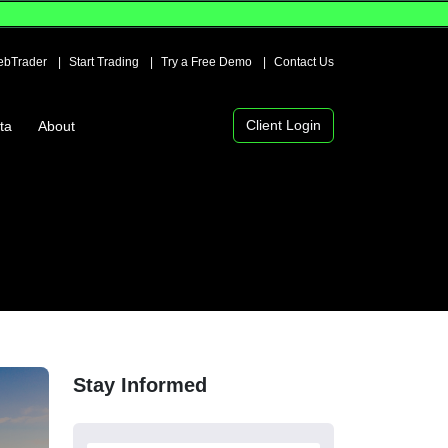
bTrader
Start Trading
Try a Free Demo
Contact Us
Client Login
ta
About
Stay Informed