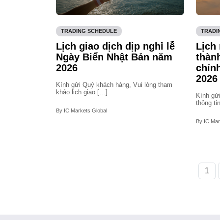
TRADING SCHEDULE
TRADI
Lịch giao dịch dịp nghỉ lễ
Lịch 
Ngày Biển Nhật Bản năm
thàn
2026
chín
2026
Kính gửi Quý khách hàng, Vui lòng tham
khảo lịch giao […]
Kính gử
thông ti
By IC Markets Global
By IC Mar
1