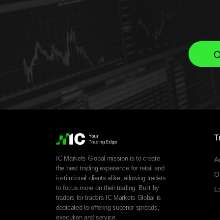
O
T
IC Markets Global mission is to create
A
the best trading experience for retail and
O
institutional clients alike, allowing traders
to focus more on their trading. Built by
L
traders for traders IC Markets Global is
dedicated to offering superior spreads,
execution and service.