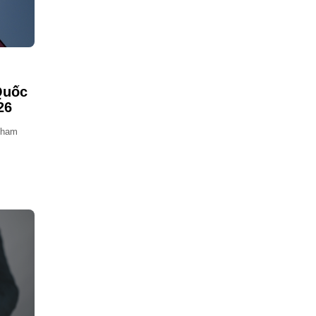
 Quốc
26
 tham