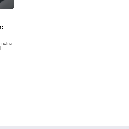
h:
trading
]