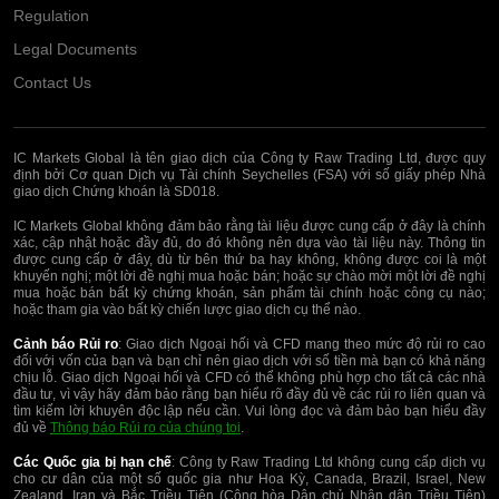
Regulation
Legal Documents
Contact Us
IC Markets Global là tên giao dịch của Công ty Raw Trading Ltd, được quy
định bởi Cơ quan Dịch vụ Tài chính Seychelles (FSA) với số giấy phép Nhà
giao dịch Chứng khoán là SD018.
IC Markets Global không đảm bảo rằng tài liệu được cung cấp ở đây là chính
xác, cập nhật hoặc đầy đủ, do đó không nên dựa vào tài liệu này. Thông tin
được cung cấp ở đây, dù từ bên thứ ba hay không, không được coi là một
khuyến nghị; một lời đề nghị mua hoặc bán; hoặc sự chào mời một lời đề nghị
mua hoặc bán bất kỳ chứng khoán, sản phẩm tài chính hoặc công cụ nào;
hoặc tham gia vào bất kỳ chiến lược giao dịch cụ thể nào.
Cảnh báo Rủi ro
: Giao dịch Ngoại hối và CFD mang theo mức độ rủi ro cao
đối với vốn của bạn và bạn chỉ nên giao dịch với số tiền mà bạn có khả năng
chịu lỗ. Giao dịch Ngoại hối và CFD có thể không phù hợp cho tất cả các nhà
đầu tư, vì vậy hãy đảm bảo rằng bạn hiểu rõ đầy đủ về các rủi ro liên quan và
tìm kiếm lời khuyên độc lập nếu cần. Vui lòng đọc và đảm bảo bạn hiểu đầy
đủ về
Thông báo Rủi ro của chúng toi
.
Các Quốc gia bị hạn chế
: Công ty Raw Trading Ltd không cung cấp dịch vụ
cho cư dân của một số quốc gia như Hoa Kỳ, Canada, Brazil, Israel, New
Zealand, Iran và Bắc Triều Tiên (Cộng hòa Dân chủ Nhân dân Triều Tiên)